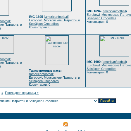
IMG 1694
(
americanfootball
)
Eurobowl. Московские Патрио
IMG 1695
(
americanfootball
)
Seinäjoen Crocodiles
Eurobowl. Московские Патриоты и
football
)
Коментарии: 0
Seinäjoen Crocodiles
кие Патриоты и
Коментарии: 0
s
football
)
IMG 1690
(
americanfootball
)
кие Патриоты и
Eurobowl. Московские Патрио
s
Seinäjoen Crocodiles
Таинственные пасы
Коментарии: 0
(
americanfootball
)
Eurobowl. Московские Патриоты и
Seinäjoen Crocodiles
Коментарии: 0
»
Последняя страница »