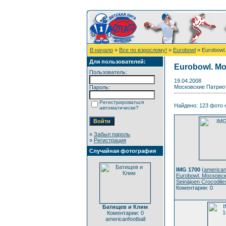
В начало
»
Все по взрослому!
»
Eurobowl
» Eurobowl.
Для пользователей:
Eurobowl. Мо
Пользователь:
19.04.2008
Московские Патриот
Пароль:
Регистрироваться
Найдено: 123 фото н
автоматически?
»
Забыл пароль
»
Регистрация
Случайная фотография
IMG 1700
(
american
Eurobowl. Московс
Seinäjoen Crocodile
Коментарии: 0
Батищев и Клим
Коментарии: 0
americanfootball