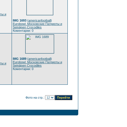
ты и
IMG 1693
(
americanfootball
)
Eurobowl. Московские Патриоты и
Seinäjoen Crocodiles
Коментарии: 0
IMG 1689
(
americanfootball
)
Eurobowl. Московские Патриоты и
ты и
Seinäjoen Crocodiles
Коментарии: 0
Фото на стр.: