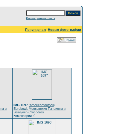
Расширенный поиск
Популярные
Новые фотографии
IMG 1697
(
americanfootball
)
ты и
Eurobowl. Московские Патриоты и
Seinäjoen Crocodiles
Коментарии: 0