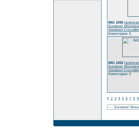
IMG 1696
(
american
Eurobowl. Московс
Seinäjoen Crocodile
Коментарии: 0
IMG 1692
(
american
Eurobowl. Московс
Seinäjoen Crocodile
Коментарии: 0
1
2
3
4
5
6
7
8
9