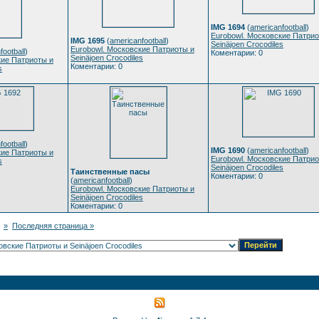
IMG 1694
(
americanfootball
)
Eurobowl. Московские Патрио
IMG 1695
(
americanfootball
)
Seinäjoen Crocodiles
Eurobowl. Московские Патриоты и
football
)
Коментарии: 0
Seinäjoen Crocodiles
кие Патриоты и
Коментарии: 0
s
football
)
IMG 1690
(
americanfootball
)
кие Патриоты и
Eurobowl. Московские Патрио
s
Seinäjoen Crocodiles
Таинственные пасы
Коментарии: 0
(
americanfootball
)
Eurobowl. Московские Патриоты и
Seinäjoen Crocodiles
Коментарии: 0
»
Последняя страница »