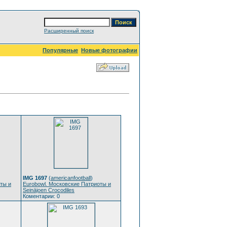
Расширенный поиск
Популярные
Новые фотографии
IMG 1697
(
americanfootball
)
ты и
Eurobowl. Московские Патриоты и
Seinäjoen Crocodiles
Коментарии: 0