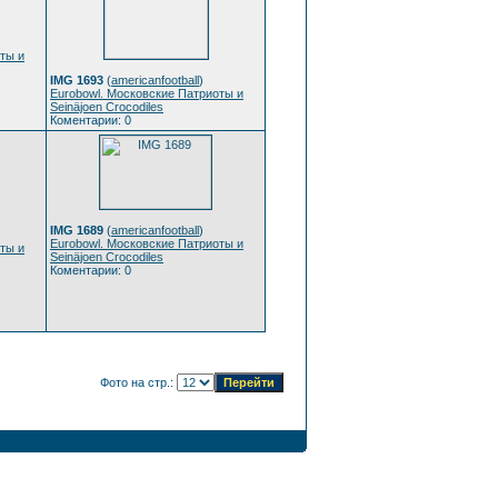
ты и
IMG 1693
(
americanfootball
)
Eurobowl. Московские Патриоты и
Seinäjoen Crocodiles
Коментарии: 0
IMG 1689
(
americanfootball
)
Eurobowl. Московские Патриоты и
ты и
Seinäjoen Crocodiles
Коментарии: 0
Фото на стр.: