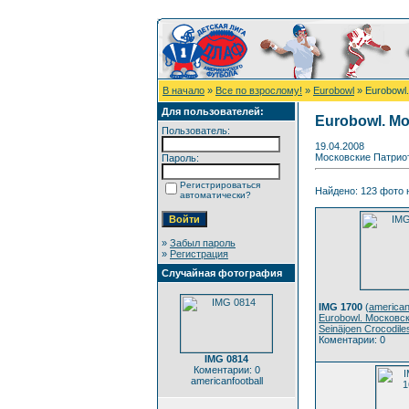
В начало
»
Все по взрослому!
»
Eurobowl
» Eurobowl.
Для пользователей:
Eurobowl. Мо
Пользователь:
19.04.2008
Московские Патриот
Пароль:
Регистрироваться
Найдено: 123 фото н
автоматически?
»
Забыл пароль
»
Регистрация
Случайная фотография
IMG 1700
(
american
Eurobowl. Московс
Seinäjoen Crocodile
Коментарии: 0
IMG 0814
Коментарии: 0
americanfootball