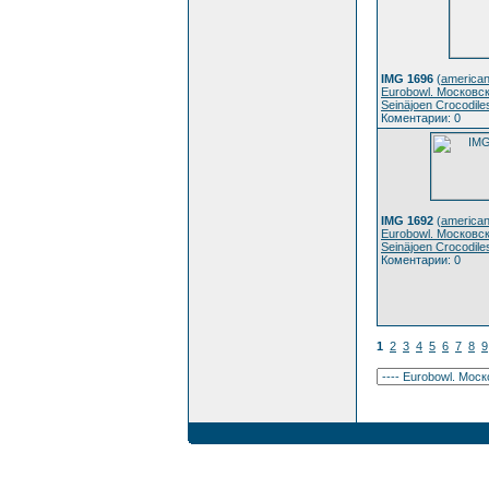
IMG 1696
(
american
Eurobowl. Московс
Seinäjoen Crocodile
Коментарии: 0
IMG 1692
(
american
Eurobowl. Московс
Seinäjoen Crocodile
Коментарии: 0
1
2
3
4
5
6
7
8
9