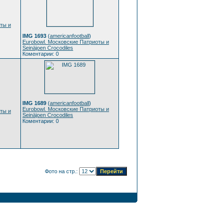
ты и
IMG 1693
(
americanfootball
)
Eurobowl. Московские Патриоты и
Seinäjoen Crocodiles
Коментарии: 0
IMG 1689
(
americanfootball
)
Eurobowl. Московские Патриоты и
ты и
Seinäjoen Crocodiles
Коментарии: 0
Фото на стр.: