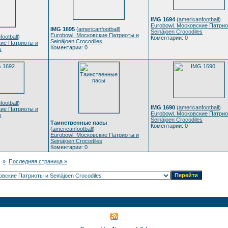
IMG 1694
(
americanfootball
)
Eurobowl. Московские Патрио
IMG 1695
(
americanfootball
)
Seinäjoen Crocodiles
Eurobowl. Московские Патриоты и
football
)
Коментарии: 0
Seinäjoen Crocodiles
кие Патриоты и
Коментарии: 0
s
football
)
IMG 1690
(
americanfootball
)
кие Патриоты и
Eurobowl. Московские Патрио
s
Seinäjoen Crocodiles
Таинственные пасы
Коментарии: 0
(
americanfootball
)
Eurobowl. Московские Патриоты и
Seinäjoen Crocodiles
Коментарии: 0
»
Последняя страница »