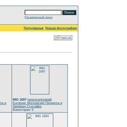
Расширенный поиск
Популярные
Новые фотографии
IMG 1697
(
americanfootball
)
ты и
Eurobowl. Московские Патриоты и
Seinäjoen Crocodiles
Коментарии: 0