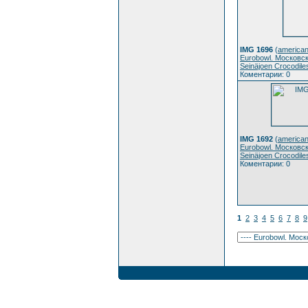
IMG 1696
(
american
Eurobowl. Московс
Seinäjoen Crocodile
Коментарии: 0
IMG 1692
(
american
Eurobowl. Московс
Seinäjoen Crocodile
Коментарии: 0
1
2
3
4
5
6
7
8
9