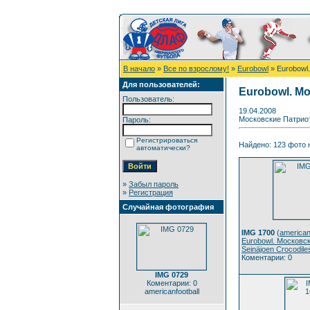
В начало
»
Все по взрослому!
»
Eurobowl
» Eurobowl.
Для пользователей:
Eurobowl. Мо
Пользователь:
19.04.2008
Московские Патриот
Пароль:
Регистрироваться
Найдено: 123 фото н
автоматически?
»
Забыл пароль
»
Регистрация
Случайная фотография
IMG 1700
(
american
Eurobowl. Московс
Seinäjoen Crocodile
Коментарии: 0
IMG 0729
Коментарии: 0
americanfootball