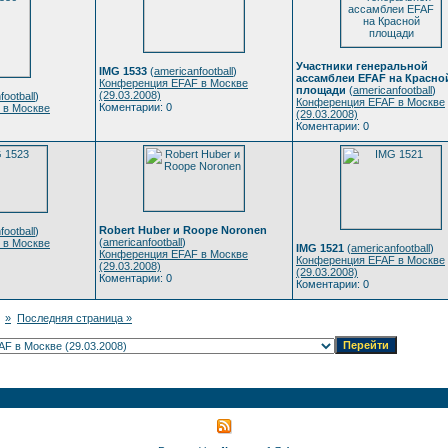
Участники генеральной
IMG 1533
(
americanfootball
)
ассамблеи EFAF на Красно
Конференция EFAF в Москве
площади
(
americanfootball
)
(29.03.2008)
football
)
Конференция EFAF в Москве
Коментарии: 0
 в Москве
(29.03.2008)
Коментарии: 0
Robert Huber и Roope Noronen
football
)
(
americanfootball
)
 в Москве
IMG 1521
(
americanfootball
)
Конференция EFAF в Москве
Конференция EFAF в Москве
(29.03.2008)
(29.03.2008)
Коментарии: 0
Коментарии: 0
»
Последняя страница »