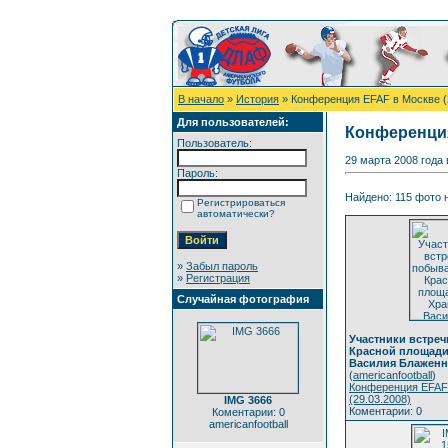
В начало
»
История
» Конференция EFAF в Москве (
Для пользователей:
Конференция
Пользователь:
29 марта 2008 года
Пароль:
Найдено: 115 фото н
Регистрироваться
автоматически?
»
Забыл пароль
»
Регистрация
Случайная фотография
Участники встре
Красной площади
Василия Блаженн
(
americanfootball
)
Конференция EFAF
(29.03.2008)
IMG 3666
Коментарии: 0
Коментарии: 0
americanfootball