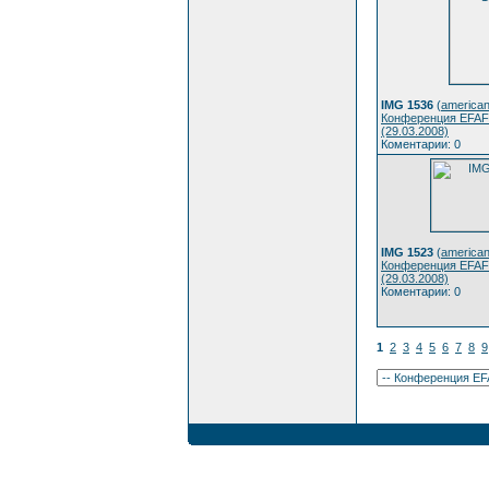
IMG 1536
(
american
Конференция EFAF
(29.03.2008)
Коментарии: 0
IMG 1523
(
american
Конференция EFAF
(29.03.2008)
Коментарии: 0
1
2
3
4
5
6
7
8
9