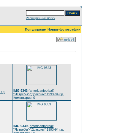
Расширенный поиск
Популярные
Новые фотографии
IMG 9343
(
americanfootball
)
г.р.
"Ястребы"-"Драконы" 1993-94 г.р.
Коментарии: 0
IMG 9339
(
americanfootball
)
"Ястребы"-"Драконы" 1993-94 г.р.