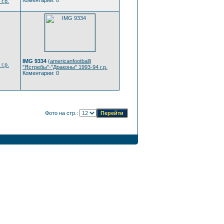
Коментарии: 0
г.р.
IMG 9334
(
americanfootball
)
г.р.
"Ястребы"-"Драконы" 1993-94 г.р.
Коментарии: 0
Фото на стр.: