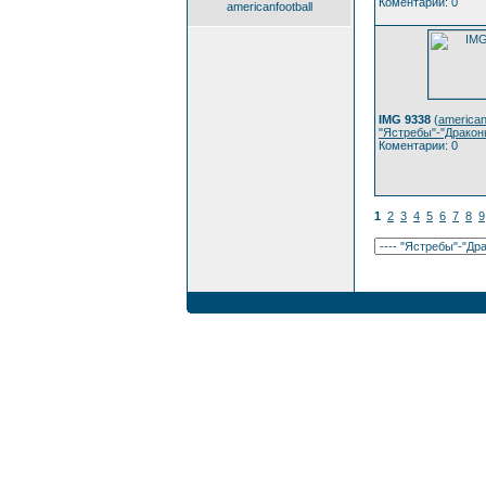
Коментарии: 0
americanfootball
IMG 9338
(
american
"Ястребы"-"Драконы
Коментарии: 0
1
2
3
4
5
6
7
8
9