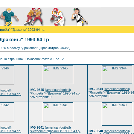
требы"-"Драконы" 1993-94 г.р.
раконы" 1993-94 г.р.
 0:26 в пользу "Драконов" (Просмотров: 40383)
а 10 страницах. Показано: фото с 1 по 12.
IMG 9344
(
americanfootball
)
IMG 9345
(
americanfootball
)
football
)
"Ястребы"-"Драконы" 1993-94 
"Ястребы"-"Драконы" 1993-94 г.р.
" 1993-94 г.р.
Коментарии: 0
Коментарии: 0
football
)
IMG 9341
(
americanfootball
)
" 1993-94 г.р.
"Ястребы"-"Драконы" 1993-94 г.р.
IMG 9340
(
americanfootball
)