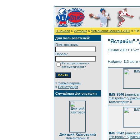
В начало
»
История
»
Чемпионат Москвы 2007
» "Яс
Для пользователей:
"Ястребы"-"Д
Пользователь:
19 мая 2007 г. Счет
Пароль:
Найдено: 113 фото н
Регистрироваться
автоматически?
»
Забыл пароль
»
Регистрация
Случайная фотография
IMG 9346
(
american
"Ястребы"-"Драконы
Коментарии: 0
IMG 9342
(
american
Дмитрий Хайтовский
"Ястребы"-"Драконы
Коментарии: 0