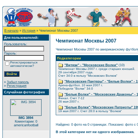
В начало
»
История
» Чемпионат Москвы 2007
Для пользователей:
Чемпионат Москвы 2007
Пользователь:
Чемпионат Москвы 2007 по американскому футболу
Пароль:
Подкатегории
Регистрироваться
"Витязи" - "Московские Волки"
(10)
автоматически?
Чемпионат Москвы 2007 г. среди старших юношей.
29 сентября 2007 года.
Счет 34:0 в пользу "Московских Волков"
"Московские Пантеры" - "Белые Волки" - 19
»
Забыл пароль
Арена-футбол. 10 мая 2007 г.
»
Регистрация
Победили "Волки" 34:0
Случайная фотография
"Белые Волки" - "Московские Драконы" - 19
Финал. Счет 7-12
26 мая 2007 г.
"Белые Волки"-"Московские Патриоты" 1993
19 мая 2007 г. Счет 28:0 в пользу "Волков"
IMG 3894
Коментарии: 0
Найдено: 0 фото на 0 страницах. Показано: фото с 0
americanfootball
В этой категории нет ни одного изображения.