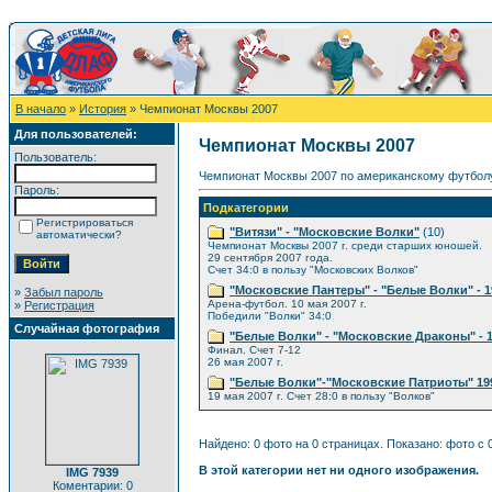
В начало
»
История
» Чемпионат Москвы 2007
Для пользователей:
Чемпионат Москвы 2007
Пользователь:
Чемпионат Москвы 2007 по американскому футболу
Пароль:
Подкатегории
Регистрироваться
"Витязи" - "Московские Волки"
(10)
автоматически?
Чемпионат Москвы 2007 г. среди старших юношей.
29 сентября 2007 года.
Счет 34:0 в пользу "Московских Волков"
"Московские Пантеры" - "Белые Волки" - 19
»
Забыл пароль
Арена-футбол. 10 мая 2007 г.
»
Регистрация
Победили "Волки" 34:0
Случайная фотография
"Белые Волки" - "Московские Драконы" - 19
Финал. Счет 7-12
26 мая 2007 г.
"Белые Волки"-"Московские Патриоты" 1993
19 мая 2007 г. Счет 28:0 в пользу "Волков"
Найдено: 0 фото на 0 страницах. Показано: фото с 0
В этой категории нет ни одного изображения.
IMG 7939
Коментарии: 0