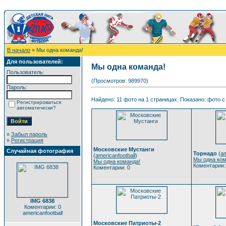
В начало
» Мы одна команда!
Для пользователей:
Мы одна команда!
Пользователь:
(Просмотров: 989970)
Пароль:
Найдено: 11 фото на 1 страницах. Показано: фото с 
Регистрироваться
автоматически?
»
Забыл пароль
»
Регистрация
Московские Мустанги
Случайная фотография
Торнадо
(
am
(
americanfootball
)
Мы одна ком
Мы одна команда!
Коментарии:
Коментарии: 0
IMG 6838
Коментарии: 0
americanfootball
Московские Патриоты-2