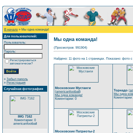
В начало
» Мы одна команда!
Для пользователей:
Мы одна команда!
Пользователь:
(Просмотров: 991904)
Пароль:
Найдено: 11 фото на 1 страницах. Показано: фото с 
Регистрироваться
автоматически?
»
Забыл пароль
»
Регистрация
Московские Мустанги
Случайная фотография
Торнадо
(
am
(
americanfootball
)
Мы одна ком
Мы одна команда!
Коментарии:
Коментарии: 0
IMG 7162
Коментарии: 0
americanfootball
Московские Патриоты-2