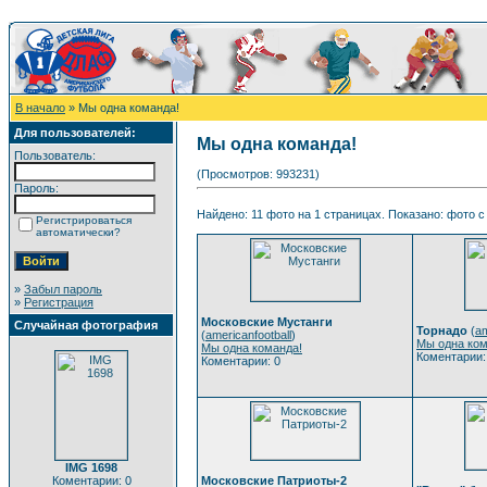
В начало
» Мы одна команда!
Для пользователей:
Мы одна команда!
Пользователь:
(Просмотров: 993231)
Пароль:
Найдено: 11 фото на 1 страницах. Показано: фото с 
Регистрироваться
автоматически?
»
Забыл пароль
»
Регистрация
Московские Мустанги
Случайная фотография
Торнадо
(
am
(
americanfootball
)
Мы одна ком
Мы одна команда!
Коментарии:
Коментарии: 0
IMG 1698
Коментарии: 0
Московские Патриоты-2