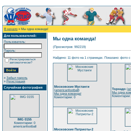
В начало
» Мы одна команда!
Для пользователей:
Мы одна команда!
Пользователь:
(Просмотров: 992219)
Пароль:
Найдено: 11 фото на 1 страницах. Показано: фото с 
Регистрироваться
автоматически?
»
Забыл пароль
»
Регистрация
Московские Мустанги
Случайная фотография
Торнадо
(
am
(
americanfootball
)
Мы одна ком
Мы одна команда!
Коментарии:
Коментарии: 0
IMG 0155
Коментарии: 0
americanfootball
Московские Патриоты-2