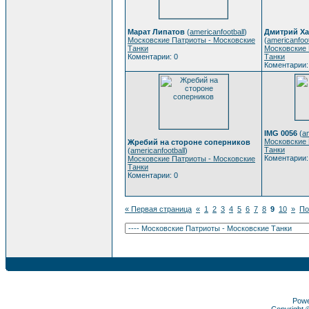
Марат Липатов
(
americanfootball
)
Дмитрий Ха
Московские Патриоты - Московские
(
americanfoot
Танки
Московские 
Коментарии: 0
Танки
Коментарии:
IMG 0056
(
am
Московские 
Жребий на стороне соперников
Танки
(
americanfootball
)
Коментарии:
Московские Патриоты - Московские
Танки
Коментарии: 0
« Первая страница
«
1
2
3
4
5
6
7
8
9
10
»
По
Pow