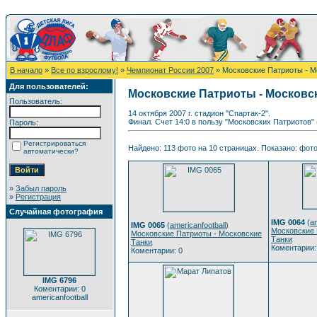
В начало
»
Все по взрослому!
»
Чемпионат России 2007
» Московские Патриоты - М
Для пользователей:
Московские Патриоты - Московс
Пользователь:
14 октября 2007 г. стадион "Спартак-2".
Финал. Счет 14:0 в пользу "Московских Патриотов"
Пароль:
Регистрироваться
Найдено: 113 фото на 10 страницах. Показано: фото 
автоматически?
»
Забыл пароль
»
Регистрация
Случайная фотография
IMG 0064
(
am
IMG 0065
(
americanfootball
)
Московские 
Московские Патриоты - Московские
Танки
Танки
Коментарии:
Коментарии: 0
IMG 6796
Коментарии: 0
americanfootball