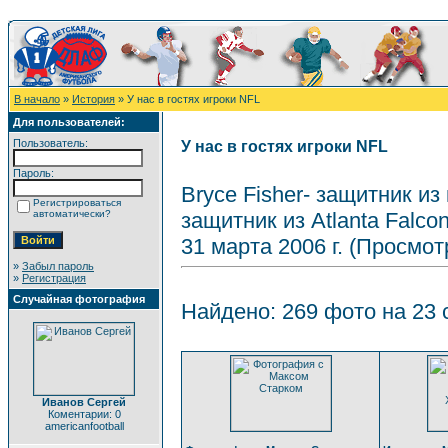
В начало
»
История
» У нас в гостях игроки NFL
Для пользователей:
Пользователь:
У нас в гостях игроки NFL
Пароль:
Bryce Fisher- защитник из
Регистрироваться
автоматически?
защитник из Atlanta Falcon
31 марта 2006 г. (Просмот
»
Забыл пароль
»
Регистрация
Случайная фотография
Найдено: 269 фото на 23 с
Иванов Сергей
Коментарии: 0
americanfootball