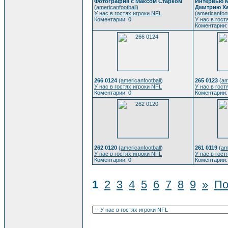
Фотография с Максом Старком
Интервью М
(
americanfootball
)
Дмитрию Х
У нас в гостях игроки NFL
(
americanfoot
Коментарии: 0
У нас в гост
Коментарии:
266 0124
(
americanfootball
)
265 0123
(
am
У нас в гостях игроки NFL
У нас в гост
Коментарии: 0
Коментарии:
262 0120
(
americanfootball
)
261 0119
(
am
У нас в гостях игроки NFL
У нас в гост
Коментарии: 0
Коментарии:
1
2
3
4
5
6
7
8
9
»
По