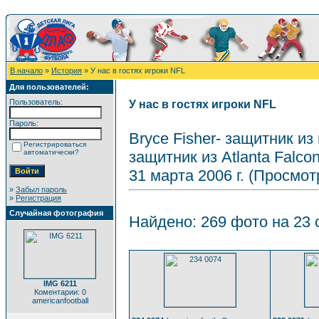
В начало
»
История
» У нас в гостях игроки NFL
Для пользователей:
Пользователь:
У нас в гостях игроки NFL
Пароль:
Bryce Fisher- защитник из
Регистрироваться
автоматически?
защитник из Atlanta Falcon
31 марта 2006 г. (Просмот
»
Забыл пароль
»
Регистрация
Случайная фотография
Найдено: 269 фото на 23 с
IMG 6211
Коментарии: 0
americanfootball