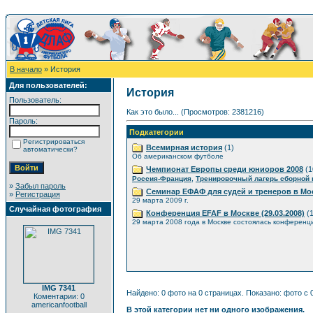
В начало
» История
Для пользователей:
История
Пользователь:
Как это было... (Просмотров: 2381216)
Пароль:
Подкатегории
Регистрироваться
Всемирная история
(1)
автоматически?
Об американском футболе
Чемпионат Европы среди юниоров 2008
(1
,
Россия-Франция
Тренировочный лагерь сборной
»
Забыл пароль
Семинар ЕФАФ для судей и тренеров в Мо
»
Регистрация
29 марта 2009 г.
Случайная фотография
Конференция EFAF в Москве (29.03.2008)
(1
29 марта 2008 года в Москве состоялась конференц
IMG 7341
Найдено: 0 фото на 0 страницах. Показано: фото с 0
Коментарии: 0
americanfootball
В этой категории нет ни одного изображения.