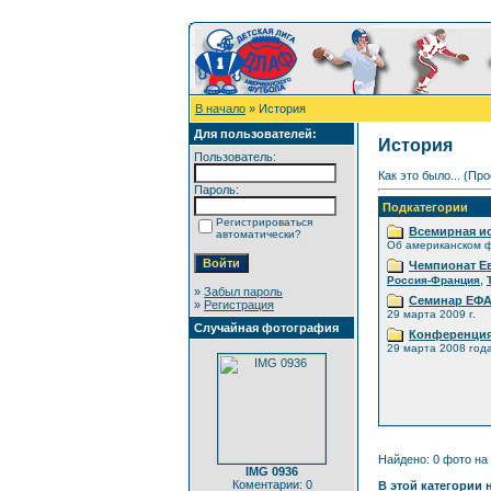
В начало
» История
Для пользователей:
История
Пользователь:
Как это было... (Пр
Пароль:
Подкатегории
Регистрироваться
Всемирная и
автоматически?
Об американском 
Чемпионат Е
,
Россия-Франция
»
Забыл пароль
Семинар ЕФАФ
»
Регистрация
29 марта 2009 г.
Случайная фотография
Конференция 
29 марта 2008 год
Найдено: 0 фото на 
IMG 0936
Коментарии: 0
В этой категории 