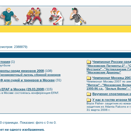
осмотров: 2388879)
стория
(1)
Чемпионат России сре
футболе
"Московские Патриоты-2" - "
Мустанги" - "Астраханские Г
вропы среди юниоров 2008
(108)
"Московские Драконы"
Тренировочный лагерь сборной юниоров
Чемпионат Москвы 200
 для судей и тренеров в Москве
(31)
Чемпионат Москвы 2007 по ам
"Витязи" - "Московские Волки
,
1995-96 г.р.
"Белые Волки" - 
EFAF в Москве (29.03.2008)
(115)
а в Москве состоялась конференция EFAF.
Вручение спортивных 
У нас в гостях игроки 
Bryce Fisher- защитник из кома
защитник из Atlanta Falcons и г
31 марта 2006 г.
0 страницах. Показано: фото с 0 по 0.
нет ни одного изображения.