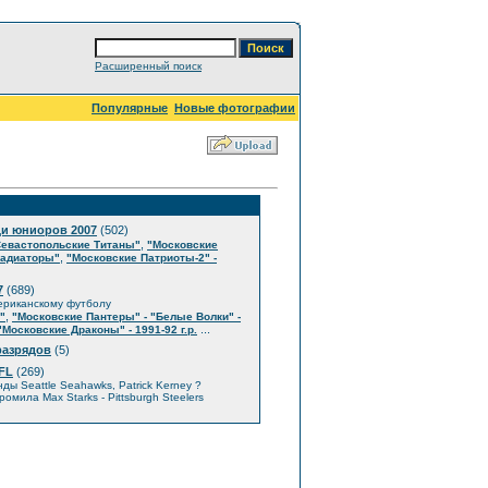
Расширенный поиск
Популярные
Новые фотографии
ди юниоров 2007
(502)
,
Севастопольские Титаны"
"Московские
,
ладиаторы"
"Московские Патриоты-2" -
7
(689)
ериканскому футболу
,
"
"Московские Пантеры" - "Белые Волки" -
...
"Московские Драконы" - 1991-92 г.р.
разрядов
(5)
NFL
(269)
нды Seattle Seahawks, Patrick Kerney ?
ромила Max Starks - Pittsburgh Steelers