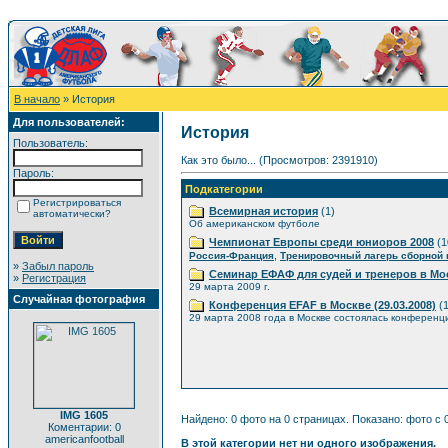
В начало
» История
Для пользователей:
История
Пользователь:
Как это было... (Просмотров: 2391910)
Пароль:
Подкатегории
Регистрироваться
Всемирная история
(1)
автоматически?
Об американском футболе
Чемпионат Европы среди юниоров 2008
(1
,
Россия-Франция
Тренировочный лагерь сборной
»
Забыл пароль
Семинар ЕФАФ для судей и тренеров в Мо
»
Регистрация
29 марта 2009 г.
Случайная фотография
Конференция EFAF в Москве (29.03.2008)
(1
29 марта 2008 года в Москве состоялась конференц
IMG 1605
Найдено: 0 фото на 0 страницах. Показано: фото с 0
Коментарии: 0
americanfootball
В этой категории нет ни одного изображения.