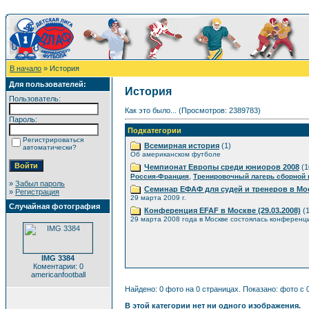
В начало
» История
Для пользователей:
История
Пользователь:
Как это было... (Просмотров: 2389783)
Пароль:
Подкатегории
Регистрироваться
Всемирная история
(1)
автоматически?
Об американском футболе
Чемпионат Европы среди юниоров 2008
(1
,
Россия-Франция
Тренировочный лагерь сборной
»
Забыл пароль
Семинар ЕФАФ для судей и тренеров в Мо
»
Регистрация
29 марта 2009 г.
Случайная фотография
Конференция EFAF в Москве (29.03.2008)
(1
29 марта 2008 года в Москве состоялась конференц
IMG 3384
Коментарии: 0
americanfootball
Найдено: 0 фото на 0 страницах. Показано: фото с 0
В этой категории нет ни одного изображения.