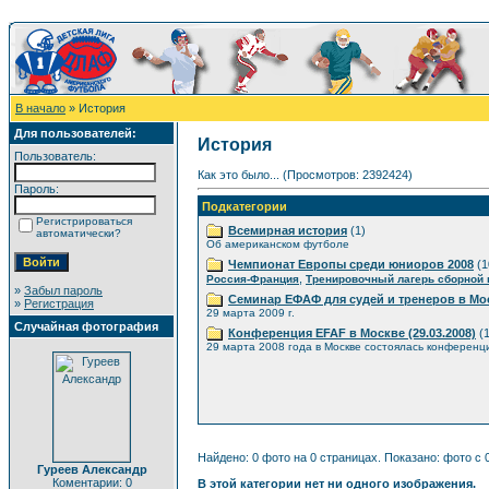
В начало
» История
Для пользователей:
История
Пользователь:
Как это было... (Просмотров: 2392424)
Пароль:
Подкатегории
Регистрироваться
Всемирная история
(1)
автоматически?
Об американском футболе
Чемпионат Европы среди юниоров 2008
(1
,
Россия-Франция
Тренировочный лагерь сборной
»
Забыл пароль
Семинар ЕФАФ для судей и тренеров в Мо
»
Регистрация
29 марта 2009 г.
Случайная фотография
Конференция EFAF в Москве (29.03.2008)
(1
29 марта 2008 года в Москве состоялась конференц
Найдено: 0 фото на 0 страницах. Показано: фото с 0
Гуреев Александр
Коментарии: 0
В этой категории нет ни одного изображения.