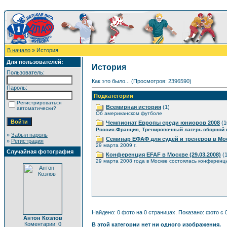
В начало
» История
Для пользователей:
История
Пользователь:
Как это было... (Просмотров: 2396590)
Пароль:
Подкатегории
Регистрироваться
Всемирная история
(1)
автоматически?
Об американском футболе
Чемпионат Европы среди юниоров 2008
(1
,
Россия-Франция
Тренировочный лагерь сборной
»
Забыл пароль
Семинар ЕФАФ для судей и тренеров в Мо
»
Регистрация
29 марта 2009 г.
Случайная фотография
Конференция EFAF в Москве (29.03.2008)
(1
29 марта 2008 года в Москве состоялась конференц
Найдено: 0 фото на 0 страницах. Показано: фото с 0
Антон Козлов
Коментарии: 0
В этой категории нет ни одного изображения.