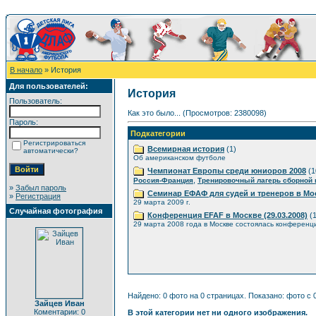
В начало
» История
Для пользователей:
История
Пользователь:
Как это было... (Просмотров: 2380098)
Пароль:
Подкатегории
Регистрироваться
Всемирная история
(1)
автоматически?
Об американском футболе
Чемпионат Европы среди юниоров 2008
(1
,
Россия-Франция
Тренировочный лагерь сборной
»
Забыл пароль
Семинар ЕФАФ для судей и тренеров в Мо
»
Регистрация
29 марта 2009 г.
Случайная фотография
Конференция EFAF в Москве (29.03.2008)
(1
29 марта 2008 года в Москве состоялась конференц
Найдено: 0 фото на 0 страницах. Показано: фото с 0
Зайцев Иван
Коментарии: 0
В этой категории нет ни одного изображения.