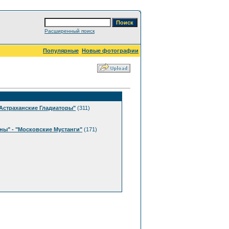
Расширенный поиск
Популярные
Новые фотографии
"Астраханские Гладиаторы"
(311)
ны" - "Московские Мустанги"
(171)