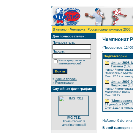
В начало
» Чемпионат России среди юниоров 2008
Для пользователей:
Чемпионат Р
Пользователь:
(Просмотров: 12400
Пароль:
Подкатегории
Регистрироваться
Финал 2008. 
автоматически?
Титаны
(109)
Финал Чемпионата 
"Московские Мустан
Счет 12:19 в польз
»
Забыл пароль
Финал 2007-2
»
Регистрация
Патриоты
(13
Случайная фотография
Финал Чемпионата 
Московские Волки 
Счет 28:22
"Московские 
22 декабря 2007 г.
Счет 21:14 в пользу
IMG 7311
Найдено: 0 фото на 
Коментарии: 0
americanfootball
В этой категории 