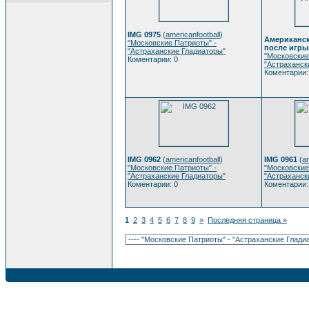
IMG 0975
(
americanfootball
)
Американск
"Московские Патриоты" -
после игры
"Астраханские Гладиаторы"
"Московские
Коментарии: 0
"Астраханск
Коментарии:
IMG 0962
(
americanfootball
)
IMG 0961
(
am
"Московские Патриоты" -
"Московские
"Астраханские Гладиаторы"
"Астраханск
Коментарии: 0
Коментарии:
1
2
3
4
5
6
7
8
9
»
Последняя страница »