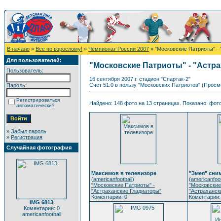
В начало
»
Все по взрослому!
»
Чемпионат России 2007
» "Московские Патриоты" - 
Для пользователей:
"Московские Патриоты" - "Астр
Пользователь:
16 сентября 2007 г. стадион "Спартак-2"
Счет 51:0 в пользу "Московских Патриотов" (Просм
Пароль:
Регистрироваться
Найдено: 148 фото на 13 страницах. Показано: фото 
автоматически?
»
Забыл пароль
»
Регистрация
Случайная фотография
Максимов в телевизоре
"Змея" сним
(
americanfootball
)
(
americanfoot
"Московские Патриоты" -
"Московские
"Астраханские Гладиаторы"
"Астраханск
Коментарии: 0
Коментарии:
IMG 6813
Коментарии: 0
americanfootball