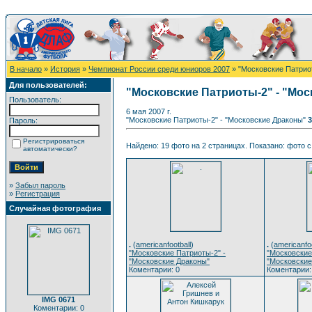
В начало
»
История
»
Чемпионат России среди юниоров 2007
» "Московские Патрио
Для пользователей:
"Московские Патриоты-2" - "Мо
Пользователь:
6 мая 2007 г.
"Московские Патриоты-2" - "Московские Драконы"
3
Пароль:
Регистрироваться
Найдено: 19 фото на 2 страницах. Показано: фото с 
автоматически?
»
Забыл пароль
»
Регистрация
Случайная фотография
.
(
americanfootball
)
.
(
americanfoo
"Московские Патриоты-2" -
"Московские
"Московские Драконы"
"Московские
Коментарии: 0
Коментарии:
IMG 0671
Коментарии: 0