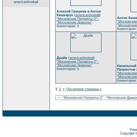
americanfootball
Алексей Гришнев и Антон
Кишкарук
(
americanfootball
)
Антон Кишк
"Московские Патриоты-2" -
"Московские
"Московские Драконы"
"Московские
Коментарии: 0
Коментарии:
Драйв
(
americanfootball
)
"Московские Патриоты-2" -
"Московские Драконы"
Начальный 
Коментарии: 0
Патриотов-
"Московские
"Московские
Коментарии:
1
2
»
Последняя страница »
Pow
Copyright