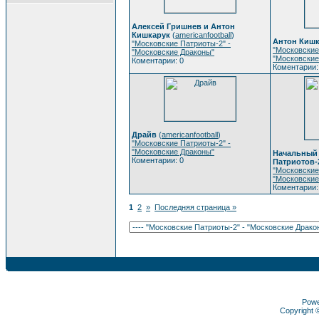
Алексей Гришнев и Антон
Кишкарук
(
americanfootball
)
Антон Кишк
"Московские Патриоты-2" -
"Московские
"Московские Драконы"
"Московские
Коментарии: 0
Коментарии:
Драйв
(
americanfootball
)
"Московские Патриоты-2" -
"Московские Драконы"
Начальный 
Коментарии: 0
Патриотов-
"Московские
"Московские
Коментарии:
1
2
»
Последняя страница »
Pow
Copyright