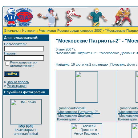
В начало
»
История
»
Чемпионат России среди юниоров 2007
» "Московские Патрио
Для пользователей:
"Московские Патриоты-2" - "Мо
Пользователь:
6 мая 2007 г.
"Московские Патриоты-2" - "Московские Драконы"
3
Пароль:
Регистрироваться
Найдено: 19 фото на 2 страницах. Показано: фото с 
автоматически?
»
Забыл пароль
»
Регистрация
Случайная фотография
.
(
americanfootball
)
.
(
americanfoo
"Московские Патриоты-2" -
"Московские
"Московские Драконы"
"Московские
Коментарии: 0
Коментарии:
IMG 9548
Коментарии: 0
americanfootball