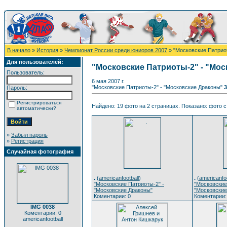
В начало
»
История
»
Чемпионат России среди юниоров 2007
» "Московские Патрио
Для пользователей:
"Московские Патриоты-2" - "Мо
Пользователь:
6 мая 2007 г.
"Московские Патриоты-2" - "Московские Драконы"
3
Пароль:
Регистрироваться
Найдено: 19 фото на 2 страницах. Показано: фото с 
автоматически?
»
Забыл пароль
»
Регистрация
Случайная фотография
.
(
americanfootball
)
.
(
americanfoo
"Московские Патриоты-2" -
"Московские
"Московские Драконы"
"Московские
Коментарии: 0
Коментарии:
IMG 0038
Коментарии: 0
americanfootball