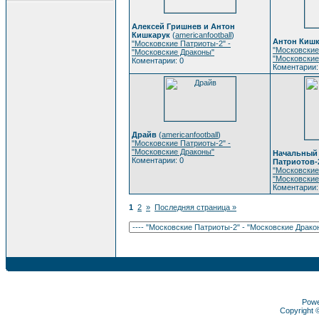
Алексей Гришнев и Антон
Кишкарук
(
americanfootball
)
Антон Кишк
"Московские Патриоты-2" -
"Московские
"Московские Драконы"
"Московские
Коментарии: 0
Коментарии:
Драйв
(
americanfootball
)
"Московские Патриоты-2" -
"Московские Драконы"
Начальный 
Коментарии: 0
Патриотов-
"Московские
"Московские
Коментарии:
1
2
»
Последняя страница »
Pow
Copyright