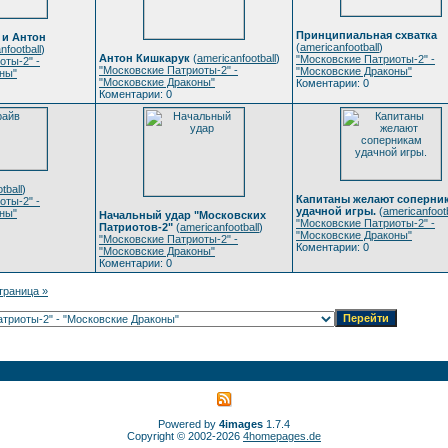
Принципиальная схватка
 и Антон
(
americanfootball
)
nfootball
)
Антон Кишкарук
(
americanfootball
)
"Московские Патриоты-2" -
оты-2" -
"Московские Патриоты-2" -
"Московские Драконы"
ны"
"Московские Драконы"
Коментарии: 0
Коментарии: 0
tball
)
Капитаны желают соперни
оты-2" -
удачной игры.
(
americanfootb
ны"
Начальный удар "Московских
"Московские Патриоты-2" -
Патриотов-2"
(
americanfootball
)
"Московские Драконы"
"Московские Патриоты-2" -
Коментарии: 0
"Московские Драконы"
Коментарии: 0
траница »
Powered by
4images
1.7.4
Copyright © 2002-2026
4homepages.de