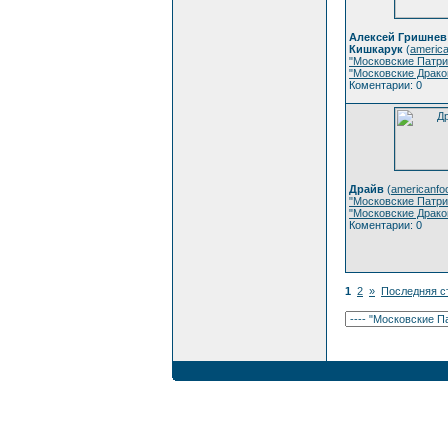
Алексей Гришнев
Кишкарук
(
america
"Московские Патри
"Московские Драко
Коментарии: 0
Драйв
(
americanfoo
"Московские Патри
"Московские Драко
Коментарии: 0
1
2
»
Последняя с