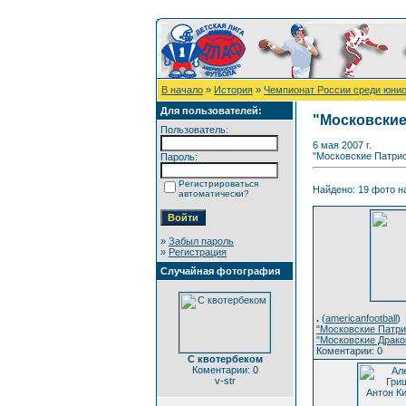
В начало
»
История
»
Чемпионат России среди юнио
Для пользователей:
"Московские
Пользователь:
6 мая 2007 г.
"Московские Патрио
Пароль:
Регистрироваться
Найдено: 19 фото на
автоматически?
»
Забыл пароль
»
Регистрация
Случайная фотография
.
(
americanfootball
)
"Московские Патри
"Московские Драко
Коментарии: 0
С квотербеком
Коментарии: 0
v-str