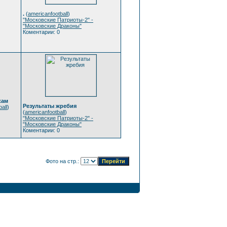
.
(
americanfootball
)
"Московские Патриоты-2" -
"Московские Драконы"
Коментарии: 0
кам
Результаты жребия
all
)
(
americanfootball
)
"Московские Патриоты-2" -
"Московские Драконы"
Коментарии: 0
Фото на стр.: