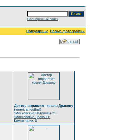
Расширенный поиск
Популярные
Новые фотографии
Доктор вправляет крыля Дракону
(
americanfootball
)
"Московские Патриоты-2" -
"Московские Драконы"
Коментарии: 0