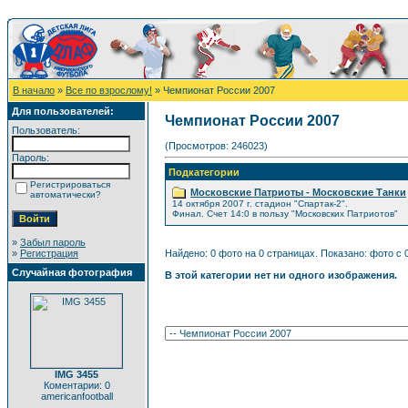
В начало
»
Все по взрослому!
» Чемпионат России 2007
Для пользователей:
Чемпионат России 2007
Пользователь:
(Просмотров: 246023)
Пароль:
Подкатегории
Регистрироваться
Московские Патриоты - Московские Танки
автоматически?
14 октября 2007 г. стадион "Спартак-2".
Финал. Счет 14:0 в пользу "Московских Патриотов"
»
Забыл пароль
»
Регистрация
Найдено: 0 фото на 0 страницах. Показано: фото с 0
Случайная фотография
В этой категории нет ни одного изображения.
IMG 3455
Коментарии: 0
americanfootball