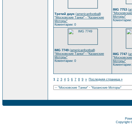
IMG 7753
(
am
"Московские
Третий даун
(
americanfootball
)
Моторы"
"Московские Танки" - "Казанские
Коментарии:
Моторы"
Коментарии: 0
IMG 7749
(
americanfootball
)
"Московские Танки" - "Казанские
IMG 7747
(
am
Моторы"
"Московские
Коментарии: 0
Моторы"
Коментарии:
1
2
3
4
5
6
7
8
9
»
Последняя страница »
Pow
Copyright