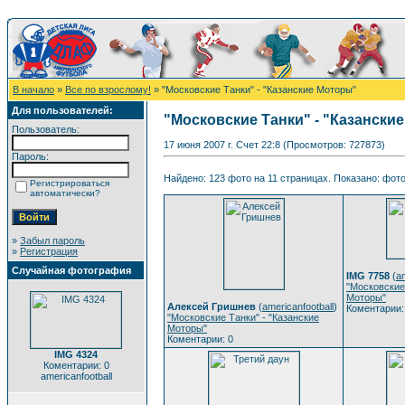
В начало
»
Все по взрослому!
» "Московские Танки" - "Казанские Моторы"
Для пользователей:
"Московские Танки" - "Казански
Пользователь:
17 июня 2007 г. Счет 22:8 (Просмотров: 727873)
Пароль:
Найдено: 123 фото на 11 страницах. Показано: фото 
Регистрироваться
автоматически?
»
Забыл пароль
»
Регистрация
Случайная фотография
IMG 7758
(
am
"Московские
Моторы"
Алексей Гришнев
(
americanfootball
)
Коментарии:
"Московские Танки" - "Казанские
Моторы"
Коментарии: 0
IMG 4324
Коментарии: 0
americanfootball