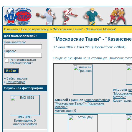
В начало
»
Все по взрослому!
» "Московские Танки" - "Казанские Моторы"
Для пользователей:
"Московские Танки" - "Казански
Пользователь:
17 июня 2007 г. Счет 22:8 (Просмотров: 729694)
Пароль:
Найдено: 123 фото на 11 страницах. Показано: фото 
Регистрироваться
автоматически?
»
Забыл пароль
»
Регистрация
Случайная фотография
IMG 7758
(
am
"Московские
Моторы"
Алексей Гришнев
(
americanfootball
)
Коментарии:
"Московские Танки" - "Казанские
Моторы"
Коментарии: 0
IMG 0891
Коментарии: 0
americanfootball