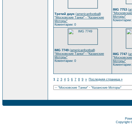
IMG 7753
(
am
"Московские
Третий даун
(
americanfootball
)
Моторы"
"Московские Танки" - "Казанские
Коментарии:
Моторы"
Коментарии: 0
IMG 7749
(
americanfootball
)
"Московские Танки" - "Казанские
IMG 7747
(
am
Моторы"
"Московские
Коментарии: 0
Моторы"
Коментарии:
1
2
3
4
5
6
7
8
9
»
Последняя страница »
Pow
Copyright