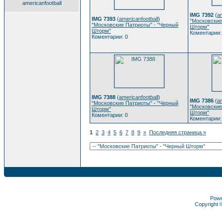
americanfootball
IMG 7392
(
am
IMG 7393
(
americanfootball
)
"Московские
"Московские Патриоты" - "Черный
Шторм"
Шторм"
Коментарии:
Коментарии: 0
IMG 7388
(
americanfootball
)
IMG 7386
(
am
"Московские Патриоты" - "Черный
"Московские
Шторм"
Шторм"
Коментарии: 0
Коментарии:
1
2
3
4
5
6
7
8
9
»
Последняя страница »
Pow
Copyright