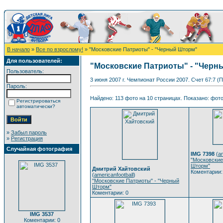
В начало
»
Все по взрослому!
» "Московские Патриоты" - "Черный Шторм"
Для пользователей:
"Московские Патриоты" - "Чер
Пользователь:
3 июня 2007 г. Чемпионат России 2007. Счет 67:7 (
Пароль:
Найдено: 113 фото на 10 страницах. Показано: фото 
Регистрироваться
автоматически?
»
Забыл пароль
»
Регистрация
Случайная фотография
IMG 7398
(
am
"Московские
Шторм"
Дмитрий Хайтовский
Коментарии:
(
americanfootball
)
"Московские Патриоты" - "Черный
Шторм"
Коментарии: 0
IMG 3537
Коментарии: 0