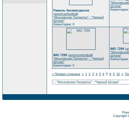
"Московские
Шторм"
Коментарии:
Рамиль Хисяметдинов
(
americanfootball
)
"Московские Патриоты" - "Черный
Шторм"
Коментарии: 0
IMG 7294
(
am
"Московские
IMG 7295
(
americanfootball
)
Шторм"
"Московские Патриоты" - "Черный
Коментарии:
Шторм"
Коментарии: 0
« Первая страница
«
1
2
3
4
5
6
7
8
9
10
»
По
Pow
Copyright