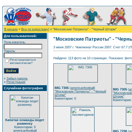
В начало
»
Все по взрослому!
» "Московские Патриоты" - "Черный Шторм"
Для пользователей:
"Московские Патриоты" - "Чер
Пользователь:
3 июня 2007 г. Чемпионат России 2007. Счет 67:7 (
Пароль:
Найдено: 113 фото на 10 страницах. Показано: фото 
Регистрироваться
автоматически?
»
Забыл пароль
»
Регистрация
IMG 7306
(
americanfootball
)
Случайная фотография
IMG 7305
(
am
"Московские Патриоты" - "Черный
"Московские
Шторм"
Шторм"
Коментарии: 0
Коментарии:
Капитан команды ведет
разминку
Коментарии: 0
americanfootball
IMG 7298
(
am