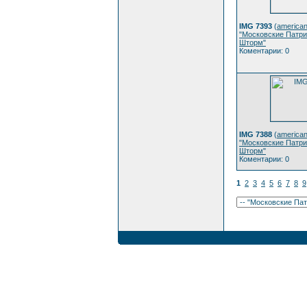
IMG 7393
(
american
"Московские Патри
Шторм"
Коментарии: 0
IMG 7388
(
american
"Московские Патри
Шторм"
Коментарии: 0
1
2
3
4
5
6
7
8
9