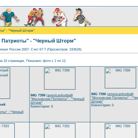
ты" - "Черный Шторм"
 Патриоты" - "Черный Шторм"
ионат России 2007. Счет 67:7 (Просмотров: 193626)
а 10 страницах. Показано: фото с 1 по 12.
IMG 7396
(
americanfootball
)
IMG 7398
(
americanfootball
)
"Московские Патриоты" - "Ч
"Московские Патриоты" - "Черный
Шторм"
Шторм"
кий
Коментарии: 0
Коментарии: 0
оты" - "Черный