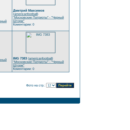
Дмитрий Максимов
(
americanfootball
)
"Московские Патриоты" - "Черный
Шторм"
ерный
Коментарии: 0
IMG 7383
(
americanfootball
)
ерный
"Московские Патриоты" - "Черный
Шторм"
Коментарии: 0
Фото на стр.: