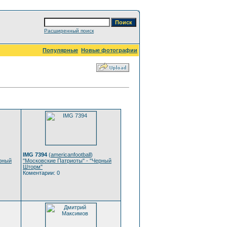
Расширенный поиск
Популярные
Новые фотографии
IMG 7394
(
americanfootball
)
ерный
"Московские Патриоты" - "Черный
Шторм"
Коментарии: 0