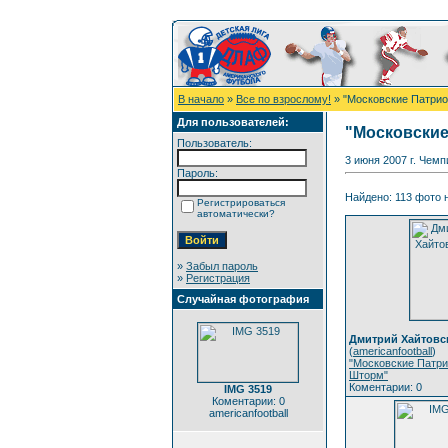
В начало
»
Все по взрослому!
» "Московские Патрио
Для пользователей:
"Московские
Пользователь:
3 июня 2007 г. Чемп
Пароль:
Найдено: 113 фото н
Регистрироваться
автоматически?
»
Забыл пароль
»
Регистрация
Случайная фотография
Дмитрий Хайтовс
(
americanfootball
)
"Московские Патри
Шторм"
Коментарии: 0
IMG 3519
Коментарии: 0
americanfootball