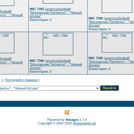
IMG 7392
(
americanfootball
)
football
)
"Московские Патриоты" - "Черный
оты" - "Черный
Шторм"
IMG 7390
(
americanfootball
)
Коментарии: 0
"Московские Патриоты" - "Ч
Шторм"
Коментарии: 0
IMG 7385
(
americanfootball
)
football
)
IMG 7386
(
americanfootball
)
"Московские Патриоты" - "Ч
оты" - "Черный
"Московские Патриоты" - "Черный
Шторм"
Шторм"
Коментарии: 0
Коментарии: 0
»
Последняя страница »
Powered by
4images
1.7.4
Copyright © 2002-2026
4homepages.de