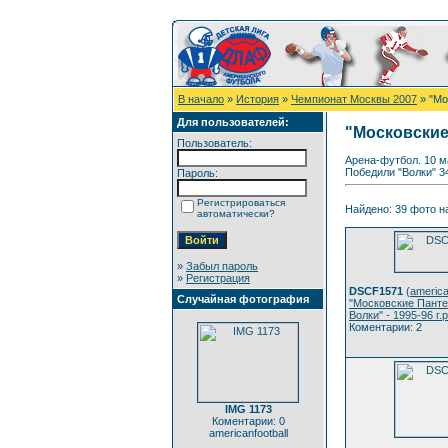
В начало
»
История
»
Чемпионат Москвы 2007
» "Мо
Для пользователей:
"Московские 
Пользователь:
Арена-футбол. 10 ма
Победили "Волки" 3
Пароль:
Регистрироваться
Найдено: 39 фото на
автоматически?
»
Забыл пароль
»
Регистрация
DSCF1571
(
america
Случайная фотография
"Московские Панте
Волки" - 1995-96 г.р
Коментарии: 2
IMG 1173
Коментарии: 0
americanfootball