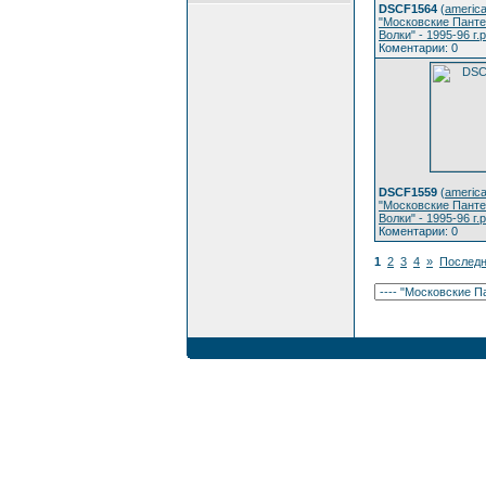
DSCF1564
(
america
"Московские Панте
Волки" - 1995-96 г.р
Коментарии: 0
DSCF1559
(
america
"Московские Панте
Волки" - 1995-96 г.р
Коментарии: 0
1
2
3
4
»
Последн