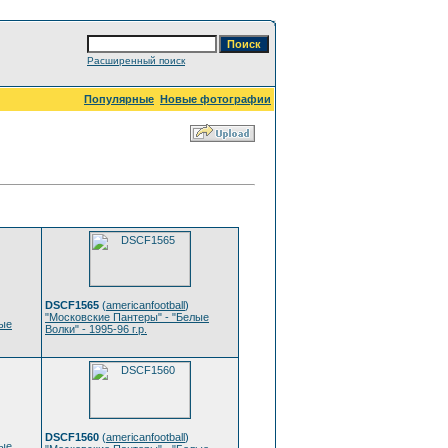
Расширенный поиск
Популярные
Новые фотографии
DSCF1565
(
americanfootball
)
"Московские Пантеры" - "Белые
лые
Волки" - 1995-96 г.р.
DSCF1560
(
americanfootball
)
лые