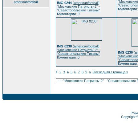
"Московские
americanfootball
IMG 0244
(
americanfootball
)
"Севастопол
"Московские Патриоты-2" -
Коментарии:
"Севастопольские Титаны"
Коментарии: 0
IMG 0238
(
americanfootball
)
"Московские Патриоты-2" -
IMG 0236
(
am
"Севастопольские Титаны"
"Московские
Коментарии: 0
"Севастопол
Коментарии:
1
2
3
4
5
6
7
8
9
»
Последняя страница »
Pow
Copyright