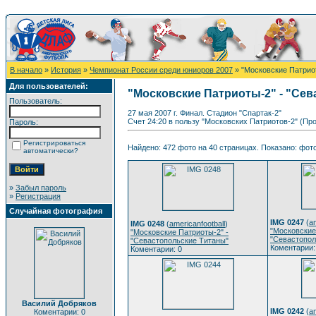
В начало
»
История
»
Чемпионат России среди юниоров 2007
» "Московские Патрио
Для пользователей:
"Московские Патриоты-2" - "Се
Пользователь:
27 мая 2007 г. Финал. Стадион "Спартак-2"
Счет 24:20 в пользу "Московских Патриотов-2" (Пр
Пароль:
Регистрироваться
Найдено: 472 фото на 40 страницах. Показано: фото 
автоматически?
»
Забыл пароль
»
Регистрация
Случайная фотография
IMG 0247
(
am
IMG 0248
(
americanfootball
)
"Московские
"Московские Патриоты-2" -
"Севастопол
"Севастопольские Титаны"
Коментарии:
Коментарии: 0
Василий Добряков
IMG 0242
(
am
Коментарии: 0