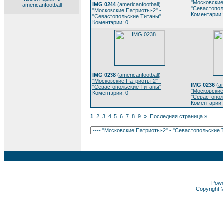
"Московские
IMG 0244
(
americanfootball
)
americanfootball
"Севастопол
"Московские Патриоты-2" -
Коментарии:
"Севастопольские Титаны"
Коментарии: 0
IMG 0238
(
americanfootball
)
"Московские Патриоты-2" -
IMG 0236
(
am
"Севастопольские Титаны"
"Московские
Коментарии: 0
"Севастопол
Коментарии:
1
2
3
4
5
6
7
8
9
»
Последняя страница »
Pow
Copyright