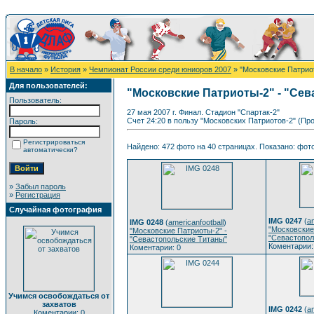
В начало
»
История
»
Чемпионат России среди юниоров 2007
» "Московские Патрио
Для пользователей:
"Московские Патриоты-2" - "Се
Пользователь:
27 мая 2007 г. Финал. Стадион "Спартак-2"
Счет 24:20 в пользу "Московских Патриотов-2" (Пр
Пароль:
Регистрироваться
Найдено: 472 фото на 40 страницах. Показано: фото 
автоматически?
»
Забыл пароль
»
Регистрация
Случайная фотография
IMG 0247
(
am
IMG 0248
(
americanfootball
)
"Московские
"Московские Патриоты-2" -
"Севастопол
"Севастопольские Титаны"
Коментарии:
Коментарии: 0
Учимся освобождаться от
захватов
IMG 0242
(
am
Коментарии: 0