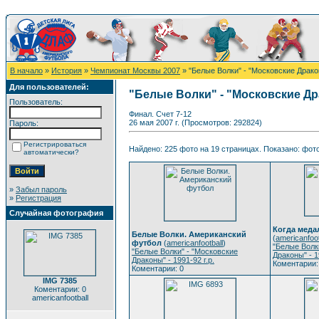
В начало
»
История
»
Чемпионат Москвы 2007
» "Белые Волки" - "Московские Дракон
Для пользователей:
"Белые Волки" - "Московские Драк
Пользователь:
Финал. Счет 7-12
26 мая 2007 г. (Просмотров: 292824)
Пароль:
Регистрироваться
Найдено: 225 фото на 19 страницах. Показано: фото
автоматически?
»
Забыл пароль
»
Регистрация
Случайная фотография
Когда медал
Белые Волки. Американский
(
americanfoot
футбол
(
americanfootball
)
"Белые Волк
"Белые Волки" - "Московские
Драконы" - 1
Драконы" - 1991-92 г.р.
Коментарии:
Коментарии: 0
IMG 7385
Коментарии: 0
americanfootball