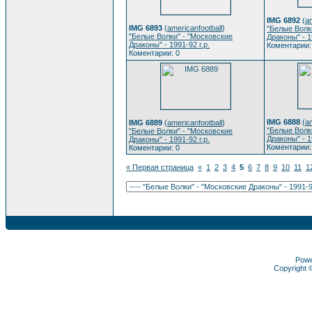
IMG 6892
(
am
IMG 6893
(
americanfootball
)
"Белые Волк
"Белые Волки" - "Московские
Драконы" - 1
Драконы" - 1991-92 г.р.
Коментарии:
Коментарии: 0
IMG 6888
(
am
IMG 6889
(
americanfootball
)
"Белые Волк
"Белые Волки" - "Московские
Драконы" - 1
Драконы" - 1991-92 г.р.
Коментарии:
Коментарии: 0
« Первая страница
«
1
2
3
4
5
6
7
8
9
10
11
1
Pow
Copyright