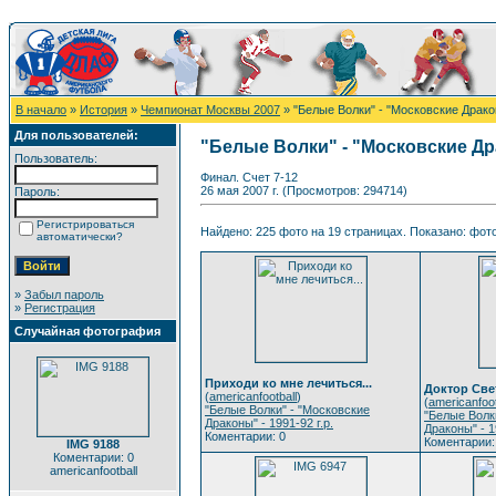
В начало
»
История
»
Чемпионат Москвы 2007
» "Белые Волки" - "Московские Дракон
Для пользователей:
"Белые Волки" - "Московские Драк
Пользователь:
Финал. Счет 7-12
26 мая 2007 г. (Просмотров: 294714)
Пароль:
Регистрироваться
Найдено: 225 фото на 19 страницах. Показано: фото 
автоматически?
»
Забыл пароль
»
Регистрация
Случайная фотография
Приходи ко мне лечиться...
Доктор Све
(
americanfootball
)
(
americanfoot
"Белые Волки" - "Московские
"Белые Волк
Драконы" - 1991-92 г.р.
Драконы" - 1
Коментарии: 0
Коментарии:
IMG 9188
Коментарии: 0
americanfootball