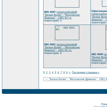
Офигевшие 
IMG 6947
(
americanfootball
)
(
americanfoot
"Белые Волки" - "Московские
"Белые Волк
Драконы" - 1991-92 г.р.
Драконы" - 1
Коментарии: 0
Коментарии:
IMG 6941
(
americanfootball
)
"Белые Волки" - "Московские
Драконы" - 1991-92 г.р.
Коментарии: 0
IMG 6940
(
am
"Белые Волк
Драконы" - 1
Коментарии:
1
2
3
4
5
6
7
8
9
»
Последняя страница »
Pow