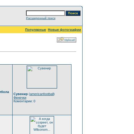
Расширенный поиск
Популярные
Новые фотографии
тбола
Сувенир
(
americanfootball
)
Фенечки
Коментарии: 0