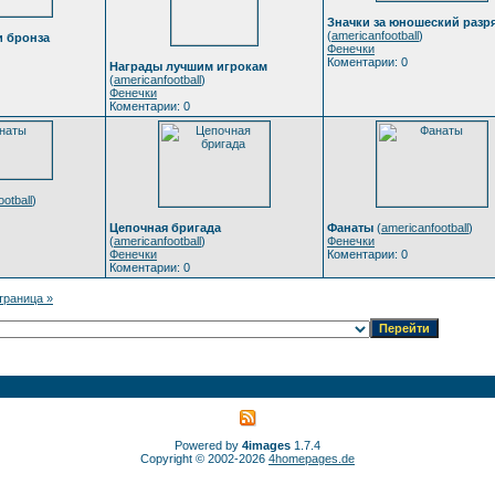
Значки за юношеский разр
(
americanfootball
)
и бронза
Фенечки
Коментарии: 0
Награды лучшим игрокам
(
americanfootball
)
Фенечки
Коментарии: 0
otball
)
Цепочная бригада
Фанаты
(
americanfootball
)
(
americanfootball
)
Фенечки
Фенечки
Коментарии: 0
Коментарии: 0
траница »
Powered by
4images
1.7.4
Copyright © 2002-2026
4homepages.de