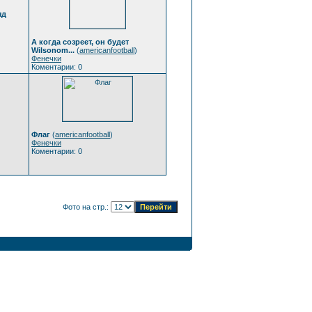
яд
А когда созреет, он будет
Wilsonom...
(
americanfootball
)
Фенечки
Коментарии: 0
Флаг
(
americanfootball
)
Фенечки
Коментарии: 0
Фото на стр.: