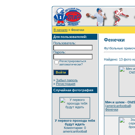
В начало
» Фенечки
Для пользователей:
Фенечки
Пользователь:
Футбольные примоч
Пароль:
Найдено: 13 фото на
Регистрироваться
автоматически?
»
Забыл пароль
»
Регистрация
Случайная фотография
Мяч и шлем - Old
(
americanfootball
)
Фенечки
У первого прохода тебя
будут ждать
Коментарии: 0
americanfootball