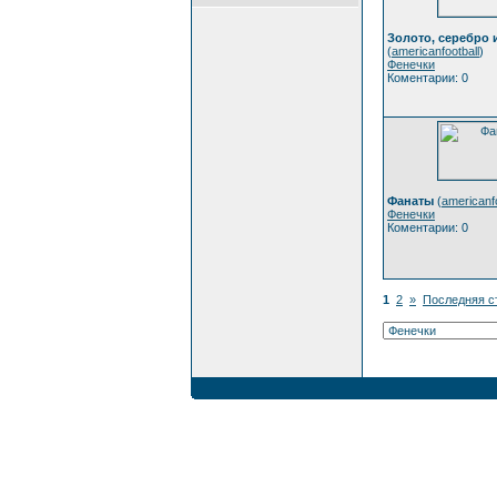
Золото, серебро 
(
americanfootball
)
Фенечки
Коментарии: 0
Фанаты
(
americanfo
Фенечки
Коментарии: 0
1
2
»
Последняя с