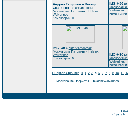
IMG 9486
(
am
Андрей Творогов и Виктор
Московские П
Скапишев
(
americanfootball
)
Wolverines
Московские Патриоты - Helsinki
Коментарии:
Wolverines
Коментарии: 0
IMG 9483
(
americanfootball
)
Московские Патриоты - Helsinki
IMG 9480
(
am
Wolverines
Московские П
Коментарии: 0
Wolverines
Коментарии:
« Первая страница
«
1
2
3
4
5
6
7
8
9
10
11
1
Pow
Copyright