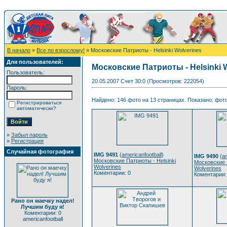
В начало
»
Все по взрослому!
» Московские Патриоты - Helsinki Wolverines
Для пользователей:
Московские Патриоты - Helsinki 
Пользователь:
20.05.2007 Счет 30:0 (Просмотров: 222054)
Пароль:
Найдено: 146 фото на 13 страницах. Показано: фото
Регистрироваться
автоматически?
»
Забыл пароль
»
Регистрация
Случайная фотография
IMG 9491
(
americanfootball
)
IMG 9490
(
am
Московские Патриоты - Helsinki
Московские П
Wolverines
Wolverines
Коментарии: 0
Коментарии:
Рано он маечку надел!
Лучшим буду я!
Коментарии: 0
americanfootball