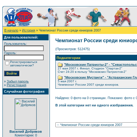
В начало
»
История
» Чемпионат России среди юниоров 2007
Для пользователей:
Чемпионат России среди юниоро
Пользователь:
(Просмотров: 512475)
Пароль:
Подкатегории
Регистрироваться
"Московские Патриоты-2" - "Севастопольс
автоматически?
27 мая 2007 г. Финал. Стадион "Спартак-2"
Счет 24:20 в пользу "Московских Патриотов-2"
"Московские Мустанги" - "Астраханские Г
»
Забыл пароль
5 мая 2007 г.
Чемпионат России 2007 среди юниоров.
»
Регистрация
Случайная фотография
Найдено: 0 фото на 0 страницах. Показано: фото с 0
В этой категории нет ни одного изображения.
Василий Добряков
Коментарии: 0