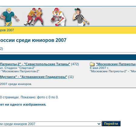
ров 2007
оссии среди юниоров 2007
2)
Патриоты-2" - "Севастопольские Титаны"
(472)
"Московские Патриоты-
ал. Стадион "Спартак-2"
6 мая 2007 г.
у "Московских Патриотов-2"
"Московские Патриоты-2" - "М
Мустанги" - "Астраханские Гладиаторы"
(11)
2007 среди юниоров.
0 страницах. Показано: фото с 0 по 0.
нет ни одного изображения.