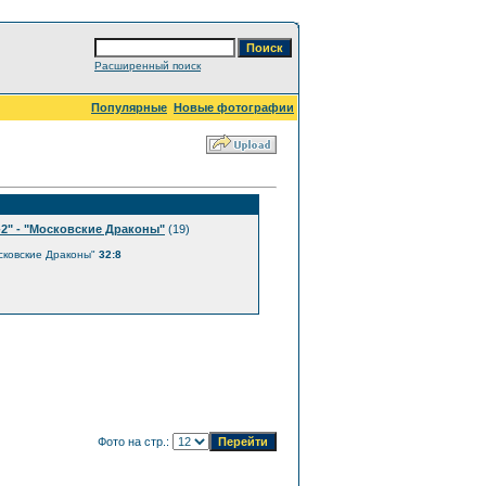
Расширенный поиск
Популярные
Новые фотографии
2" - "Московские Драконы"
(19)
осковские Драконы"
32:8
Фото на стр.: