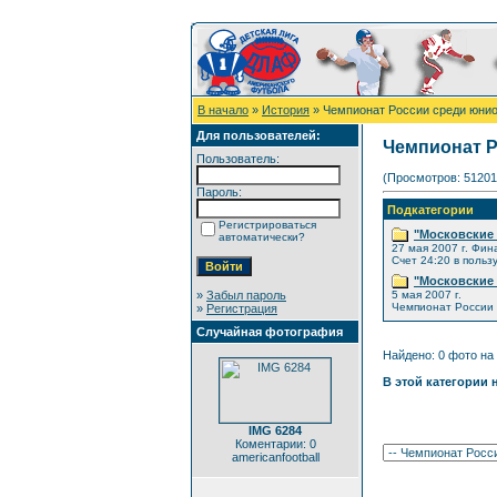
В начало
»
История
» Чемпионат России среди юнио
Для пользователей:
Чемпионат Р
Пользователь:
(Просмотров: 51201
Пароль:
Подкатегории
Регистрироваться
"Московские 
автоматически?
27 мая 2007 г. Фин
Счет 24:20 в польз
"Московские 
»
Забыл пароль
5 мая 2007 г.
Чемпионат России 
»
Регистрация
Случайная фотография
Найдено: 0 фото на 
В этой категории 
IMG 6284
Коментарии: 0
americanfootball