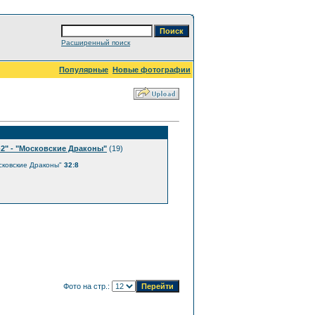
Расширенный поиск
Популярные
Новые фотографии
2" - "Московские Драконы"
(19)
осковские Драконы"
32:8
Фото на стр.: