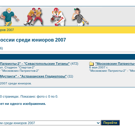
ров 2007
оссии среди юниоров 2007
6)
Патриоты-2" - "Севастопольские Титаны"
(472)
"Московские Патриоты-
ал. Стадион "Спартак-2"
6 мая 2007 г.
у "Московских Патриотов-2"
"Московские Патриоты-2" - "М
Мустанги" - "Астраханские Гладиаторы"
(11)
2007 среди юниоров.
0 страницах. Показано: фото с 0 по 0.
нет ни одного изображения.