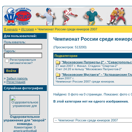
В начало
»
История
» Чемпионат России среди юниоров 2007
Для пользователей:
Чемпионат России среди юниоро
Пользователь:
(Просмотров: 513200)
Пароль:
Подкатегории
Регистрироваться
"Московские Патриоты-2" - "Севастопольс
автоматически?
27 мая 2007 г. Финал. Стадион "Спартак-2"
Счет 24:20 в пользу "Московских Патриотов-2"
"Московские Мустанги" - "Астраханские Г
»
Забыл пароль
5 мая 2007 г.
Чемпионат России 2007 среди юниоров.
»
Регистрация
Случайная фотография
Найдено: 0 фото на 0 страницах. Показано: фото с 0
В этой категории нет ни одного изображения.
Оздоровительное
упражнение для "хворой"
команды.
Коментарии: 0
americanfootball