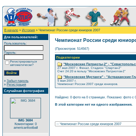
В начало
»
История
» Чемпионат России среди юниоров 2007
Для пользователей:
Чемпионат России среди юниоро
Пользователь:
(Просмотров: 514567)
Пароль:
Подкатегории
Регистрироваться
"Московские Патриоты-2" - "Севастопольс
автоматически?
27 мая 2007 г. Финал. Стадион "Спартак-2"
Счет 24:20 в пользу "Московских Патриотов-2"
"Московские Мустанги" - "Астраханские Г
»
Забыл пароль
5 мая 2007 г.
Чемпионат России 2007 среди юниоров.
»
Регистрация
Случайная фотография
Найдено: 0 фото на 0 страницах. Показано: фото с 0
В этой категории нет ни одного изображения.
IMG 3684
Коментарии: 0
americanfootball