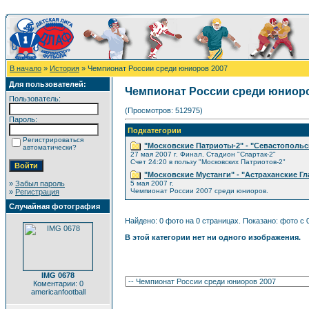
В начало
»
История
» Чемпионат России среди юниоров 2007
Для пользователей:
Чемпионат России среди юниоро
Пользователь:
(Просмотров: 512975)
Пароль:
Подкатегории
Регистрироваться
"Московские Патриоты-2" - "Севастопольс
автоматически?
27 мая 2007 г. Финал. Стадион "Спартак-2"
Счет 24:20 в пользу "Московских Патриотов-2"
"Московские Мустанги" - "Астраханские Г
»
Забыл пароль
5 мая 2007 г.
Чемпионат России 2007 среди юниоров.
»
Регистрация
Случайная фотография
Найдено: 0 фото на 0 страницах. Показано: фото с 0
В этой категории нет ни одного изображения.
IMG 0678
Коментарии: 0
americanfootball