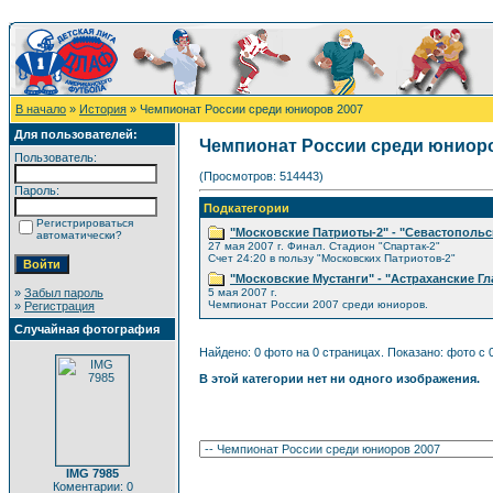
В начало
»
История
» Чемпионат России среди юниоров 2007
Для пользователей:
Чемпионат России среди юниоро
Пользователь:
(Просмотров: 514443)
Пароль:
Подкатегории
Регистрироваться
"Московские Патриоты-2" - "Севастопольс
автоматически?
27 мая 2007 г. Финал. Стадион "Спартак-2"
Счет 24:20 в пользу "Московских Патриотов-2"
"Московские Мустанги" - "Астраханские Г
»
Забыл пароль
5 мая 2007 г.
Чемпионат России 2007 среди юниоров.
»
Регистрация
Случайная фотография
Найдено: 0 фото на 0 страницах. Показано: фото с 0
В этой категории нет ни одного изображения.
IMG 7985
Коментарии: 0